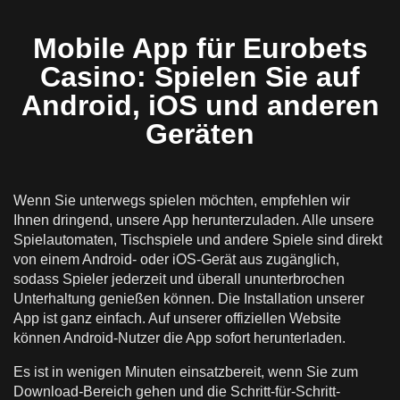
Mobile App für Eurobets
Casino: Spielen Sie auf
Android, iOS und anderen
Geräten
Wenn Sie unterwegs spielen möchten, empfehlen wir
Ihnen dringend, unsere App herunterzuladen. Alle unsere
Spielautomaten, Tischspiele und andere Spiele sind direkt
von einem Android- oder iOS-Gerät aus zugänglich,
sodass Spieler jederzeit und überall ununterbrochen
Unterhaltung genießen können. Die Installation unserer
App ist ganz einfach. Auf unserer offiziellen Website
können Android-Nutzer die App sofort herunterladen.
Es ist in wenigen Minuten einsatzbereit, wenn Sie zum
Download-Bereich gehen und die Schritt-für-Schritt-