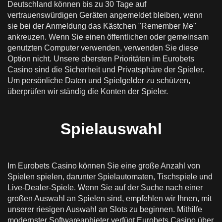
Deutschland können bis zu 30 Tage auf
vertrauenswürdigen Geräten angemeldet bleiben, wenn
sie bei der Anmeldung das Kästchen "Remember Me"
ankreuzen. Wenn Sie einen öffentlichen oder gemeinsam
genutzten Computer verwenden, verwenden Sie diese
Option nicht. Unsere obersten Prioritäten im Eurobets
Casino sind die Sicherheit und Privatsphäre der Spieler.
Um persönliche Daten und Spielgelder zu schützen,
überprüfen wir ständig die Konten der Spieler.
Spielauswahl
Im Eurobets Casino können Sie eine große Anzahl von
Spielen spielen, darunter Spielautomaten, Tischspiele und
Live-Dealer-Spiele. Wenn Sie auf der Suche nach einer
großen Auswahl an Spielen sind, empfehlen wir Ihnen, mit
unserer riesigen Auswahl an Slots zu beginnen. Mithilfe
modernster Softwareanbieter verfügt Eurobets Casino über