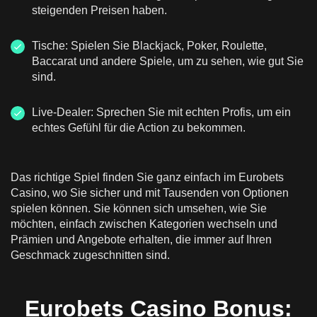
steigenden Preisen haben.
Tische: Spielen Sie Blackjack, Poker, Roulette,
Baccarat und andere Spiele, um zu sehen, wie gut Sie
sind.
Live-Dealer: Sprechen Sie mit echten Profis, um ein
echtes Gefühl für die Action zu bekommen.
Das richtige Spiel finden Sie ganz einfach im Eurobets
Casino, wo Sie sicher und mit Tausenden von Optionen
spielen können. Sie können sich umsehen, wie Sie
möchten, einfach zwischen Kategorien wechseln und
Prämien und Angebote erhalten, die immer auf Ihren
Geschmack zugeschnitten sind.
Eurobets Casino Bonus: