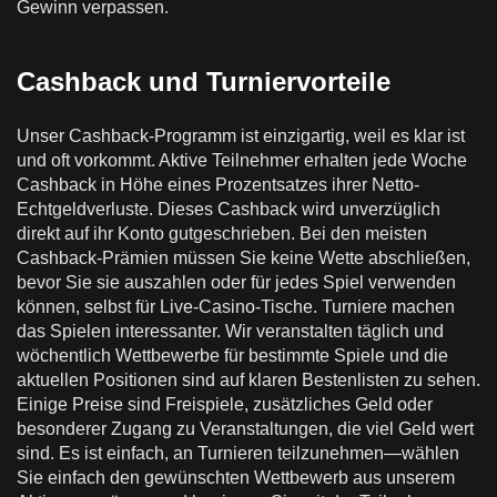
Gewinn verpassen.
Cashback und Turniervorteile
Unser Cashback-Programm ist einzigartig, weil es klar ist
und oft vorkommt. Aktive Teilnehmer erhalten jede Woche
Cashback in Höhe eines Prozentsatzes ihrer Netto-
Echtgeldverluste. Dieses Cashback wird unverzüglich
direkt auf ihr Konto gutgeschrieben. Bei den meisten
Cashback-Prämien müssen Sie keine Wette abschließen,
bevor Sie sie auszahlen oder für jedes Spiel verwenden
können, selbst für Live-Casino-Tische. Turniere machen
das Spielen interessanter. Wir veranstalten täglich und
wöchentlich Wettbewerbe für bestimmte Spiele und die
aktuellen Positionen sind auf klaren Bestenlisten zu sehen.
Einige Preise sind Freispiele, zusätzliches Geld oder
besonderer Zugang zu Veranstaltungen, die viel Geld wert
sind. Es ist einfach, an Turnieren teilzunehmen—wählen
Sie einfach den gewünschten Wettbewerb aus unserem