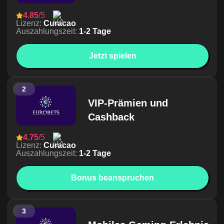
4.85
/5
Lizenz:
Curacao
Auszahlungszeit:
1-2 Tage
Jetzt spielen
2
VIP-Prämien und
Cashback
4.75
/5
Lizenz:
Curacao
Auszahlungszeit:
1-2 Tage
Bonus beanspruchen
3