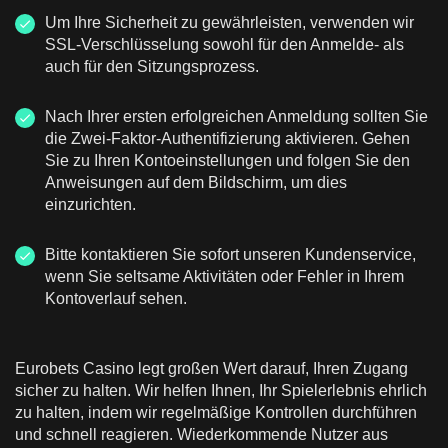
Um Ihre Sicherheit zu gewährleisten, verwenden wir
SSL-Verschlüsselung sowohl für den Anmelde- als
auch für den Sitzungsprozess.
Nach Ihrer ersten erfolgreichen Anmeldung sollten Sie
die Zwei-Faktor-Authentifizierung aktivieren. Gehen
Sie zu Ihren Kontoeinstellungen und folgen Sie den
Anweisungen auf dem Bildschirm, um dies
einzurichten.
Bitte kontaktieren Sie sofort unseren Kundenservice,
wenn Sie seltsame Aktivitäten oder Fehler in Ihrem
Kontoverlauf sehen.
Eurobets Casino legt großen Wert darauf, Ihren Zugang
sicher zu halten. Wir helfen Ihnen, Ihr Spielerlebnis ehrlich
zu halten, indem wir regelmäßige Kontrollen durchführen
und schnell reagieren. Wiederkommende Nutzer aus