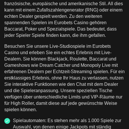
französische, europäische und amerikanische Stil. All dies
kann mit einem Zufallszahlengenerator (RNG) oder einem
echten Dealer gespielt werden. Zu den weiteren
spannenden Spielen im Eurobets Casino gehören
Baccarat, Poker und Spezialspiele. Das bedeutet, dass
jeder Spieler Spiele finden kann, die ihm gefallen.
Besuchen Sie unsere Live-Studiospiele im Eurobets
Casino und erleben Sie ein echtes Erlebnis mit Live-
Dealern. Sie können Blackjack, Roulette, Baccarat und
Gameshows wie Dream Catcher und Monopoly Live mit
erfahrenen Dealern per Echtzeit-Streaming spielen. Für ein
erstklassiges Erlebnis, ohne Ihr Haus zu verlassen, nutzen
Sie interaktive Funktionen wie den Chat mit dem Dealer
und die Spieleranpassung. Unsere speziellen Tische
verfügen über unterschiedliche Limits und VIP-Räume nur
für High Roller, damit diese auf jede gewünschte Weise
spielen können.
Spielautomaten: Es stehen mehr als 1.000 Spiele zur
Auswahl, von denen einige Jackpots mit ständig