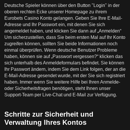
Deutsche Spieler können über den Button "Login" in der
oberen rechten Ecke unserer Homepage zu ihrem
Eurobets Casino Konto gelangen. Geben Sie Ihre E-Mail-
Adresse und Ihr Passwort ein, mit denen Sie sich
angemeldet haben, und klicken Sie dann auf „Anmelden“
Um sicherzustellen, dass Sie beim ersten Mal auf Ihr Konto
zugreifen können, sollten Sie beide Informationen noch
einmal überprüfen. Wenn deutsche Benutzer Probleme
haben, können sie auf „Passwort vergessen?“ klicken das
sich unterhalb des Anmeldeformulars befindet. Sie können
Ihr Passwort ändern, indem Sie dem Link folgen, der an die
E-Mail-Adresse gesendet wurde, mit der Sie sich registriert
haben. Immer wenn Sie weitere Hilfe bei Ihren Anmelde-
oder Sicherheitsfragen benötigen, steht Ihnen unser
Support-Team per Live-Chat und E-Mail zur Verfügung.
Schritte zur Sicherheit und
Verwaltung Ihres Kontos