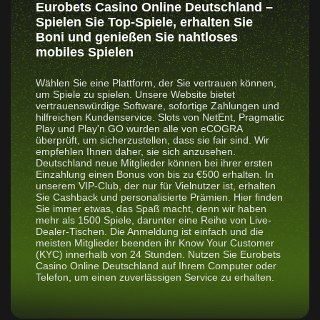
Eurobets Casino Online Deutschland –
Spielen Sie Top-Spiele, erhalten Sie
Boni und genießen Sie nahtloses
mobiles Spielen
Wählen Sie eine Plattform, der Sie vertrauen können,
um Spiele zu spielen. Unsere Website bietet
vertrauenswürdige Software, sofortige Zahlungen und
hilfreichen Kundenservice. Slots von NetEnt, Pragmatic
Play und Play'n GO wurden alle von eCOGRA
überprüft, um sicherzustellen, dass sie fair sind. Wir
empfehlen Ihnen daher, sie sich anzusehen.
Deutschland neue Mitglieder können bei ihrer ersten
Einzahlung einen Bonus von bis zu €500 erhalten. In
unserem VIP-Club, der nur für Vielnutzer ist, erhalten
Sie Cashback und personalisierte Prämien. Hier finden
Sie immer etwas, das Spaß macht, denn wir haben
mehr als 1500 Spiele, darunter eine Reihe von Live-
Dealer-Tischen. Die Anmeldung ist einfach und die
meisten Mitglieder beenden ihr Know Your Customer
(KYC) innerhalb von 24 Stunden. Nutzen Sie Eurobets
Casino Online Deutschland auf Ihrem Computer oder
Telefon, um einen zuverlässigen Service zu erhalten.