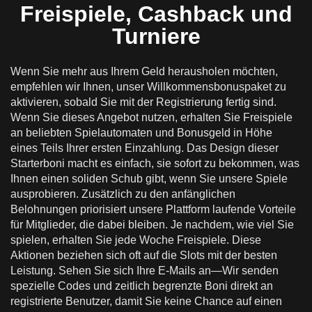
Freispiele, Cashback und
Turniere
Wenn Sie mehr aus Ihrem Geld herausholen möchten,
empfehlen wir Ihnen, unser Willkommensbonuspaket zu
aktivieren, sobald Sie mit der Registrierung fertig sind.
Wenn Sie dieses Angebot nutzen, erhalten Sie Freispiele
an beliebten Spielautomaten und Bonusgeld in Höhe
eines Teils Ihrer ersten Einzahlung. Das Design dieser
Starterboni macht es einfach, sie sofort zu bekommen, was
Ihnen einen soliden Schub gibt, wenn Sie unsere Spiele
ausprobieren. Zusätzlich zu den anfänglichen
Belohnungen priorisiert unsere Plattform laufende Vorteile
für Mitglieder, die dabei bleiben. Je nachdem, wie viel Sie
spielen, erhalten Sie jede Woche Freispiele. Diese
Aktionen beziehen sich oft auf die Slots mit der besten
Leistung. Sehen Sie sich Ihre E-Mails an—Wir senden
spezielle Codes und zeitlich begrenzte Boni direkt an
registrierte Benutzer, damit Sie keine Chance auf einen