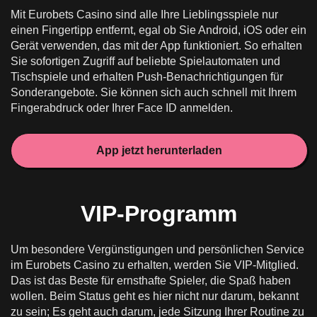
Mit Eurobets Casino sind alle Ihre Lieblingsspiele nur
einen Fingertipp entfernt, egal ob Sie Android, iOS oder ein
Gerät verwenden, das mit der App funktioniert. So erhalten
Sie sofortigen Zugriff auf beliebte Spielautomaten und
Tischspiele und erhalten Push-Benachrichtigungen für
Sonderangebote. Sie können sich auch schnell mit Ihrem
Fingerabdruck oder Ihrer Face ID anmelden.
App jetzt herunterladen
VIP-Programm
Um besondere Vergünstigungen und persönlichen Service
im Eurobets Casino zu erhalten, werden Sie VIP-Mitglied.
Das ist das Beste für ernsthafte Spieler, die Spaß haben
wollen. Beim Status geht es hier nicht nur darum, bekannt
zu sein; Es geht auch darum, jede Sitzung Ihrer Routine zu