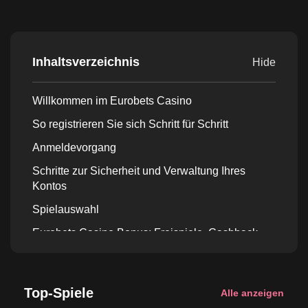
Inhaltsverzeichnis
Hide
Willkommen im Eurobets Casino
So registrieren Sie sich Schritt für Schritt
Anmeldevorgang
Schritte zur Sicherheit und Verwaltung Ihres
Kontos
Spielauswahl
Eurobets Casino Bonus: Freispiele, Cashback
und Turniere
Cashback und Turniervorteile
Top-Spiele
Alle anzeigen
So erhalten und verwenden Sie Eurobets