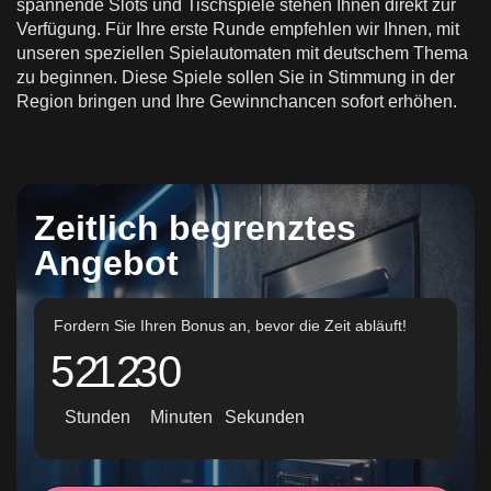
spannende Slots und Tischspiele stehen Ihnen direkt zur
Verfügung. Für Ihre erste Runde empfehlen wir Ihnen, mit
unseren speziellen Spielautomaten mit deutschem Thema
zu beginnen. Diese Spiele sollen Sie in Stimmung in der
Region bringen und Ihre Gewinnchancen sofort erhöhen.
Zeitlich begrenztes
Angebot
Fordern Sie Ihren Bonus an, bevor die Zeit abläuft!
52
12
28
Stunden
Minuten
Sekunden