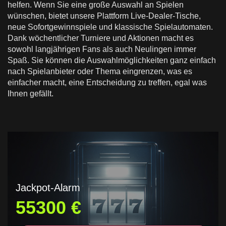
helfen. Wenn Sie eine große Auswahl an Spielen
wünschen, bietet unsere Plattform Live-Dealer-Tische,
neue Sofortgewinnspiele und klassische Spielautomaten.
Dank wöchentlicher Turniere und Aktionen macht es
sowohl langjährigen Fans als auch Neulingen immer
Spaß. Sie können die Auswahlmöglichkeiten ganz einfach
nach Spielanbieter oder Thema eingrenzen, was es
einfacher macht, eine Entscheidung zu treffen, egal was
Ihnen gefällt.
Jackpot-Alarm
55300 €