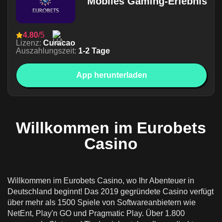
Mobiles Gaming-Erlebnis
4.80
/5
Lizenz:
Curacao
Auszahlungszeit:
1-2 Tage
App herunterladen
Willkommen im Eurobets
Casino
Willkommen im Eurobets Casino, wo Ihr Abenteuer in
Deutschland beginnt! Das 2019 gegründete Casino verfügt
über mehr als 1500 Spiele von Softwareanbietern wie
NetEnt, Play'n GO und Pragmatic Play. Über 1.800