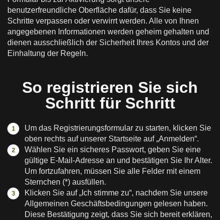
benutzerfreundliche Oberfläche dafür, dass Sie keine
Schritte verpassen oder verwirrt werden. Alle von Ihnen
angegebenen Informationen werden geheim gehalten und
dienen ausschließlich der Sicherheit Ihres Kontos und der
Einhaltung der Regeln.
So registrieren Sie sich
Schritt für Schritt
Um das Registrierungsformular zu starten, klicken Sie
oben rechts auf unserer Startseite auf „Anmelden“.
Wählen Sie ein sicheres Passwort, geben Sie eine
gültige E-Mail-Adresse an und bestätigen Sie Ihr Alter.
Um fortzufahren, müssen Sie alle Felder mit einem
Sternchen (*) ausfüllen.
Klicken Sie auf „Ich stimme zu“, nachdem Sie unsere
Allgemeinen Geschäftsbedingungen gelesen haben.
Diese Bestätigung zeigt, dass Sie sich bereit erklären,